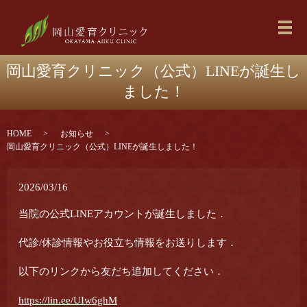
メ
岡山愛育クリニック（公式）LINEが誕生し
ました！
HOME
お知らせ
岡山愛育クリニック（公式）LINEが誕生しました！
2026/03/16
当院の公式LINEアカウントが誕生しました．
代診/休診情報やお役立ち情報をお送りします．
以下のリンクから友だち追加してください．
https://lin.ee/UIw6ghM